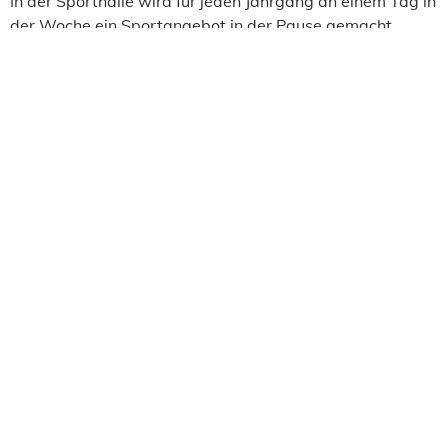
In der Sporthalle wird für jeden Jahrgang an einem Tag in
der Woche ein Sportangebot in der Pause gemacht.
Förderung
Am Nachmittag werden Förderangebote insbesondere
im Bereich Rechtschreibung gemacht und das
Nachschreiben von Klassenarbeiten und Tests
durchgeführt. Zudem öffnet die Schulsozialarbeit den
Computerraum für Hausaufgaben, Präsentationen und
andere Aufgaben.
Carl-Bosch-
Schule
Integrierte Sekundarschule Berlin